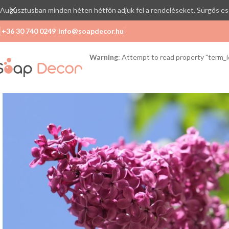
Augusztusban minden héten hétfőn adjuk fel a rendeléseket. Sürgős es
+36 30 740 0249
info@soapdecor.hu
Warning
: Attempt to read property "term_id