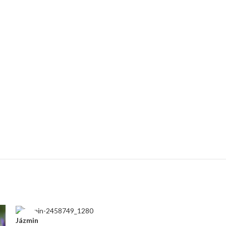
SOLD
Jázmin
OUT