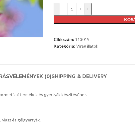
-
+
KOS
Cikkszám:
113019
Kategória:
Virág illatok
ÍRÁS
VÉLEMÉNYEK (0)
SHIPPING & DELIVERY
, kozmetikai termékek és gyertyák készítéséhez.
 viasz és gélgyertyák.