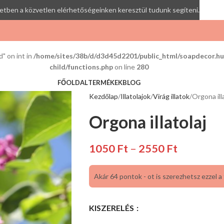
etben a közvetlen elérhetőségeinken keresztül tudunk segíteni.
" on int in
/home/sites/38b/d/d3d45d2201/public_html/soapdecor.
child/functions.php
on line
280
FŐOLDAL
TERMÉKEK
BLOG
Kezdőlap
Illatolajok
Virág illatok
Orgona ill
Orgona illatolaj
1050
Ft
–
2550
Ft
Akár 64 pontok - ot is szerezhetsz ezzel a
KISZERELÉS