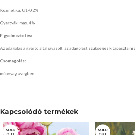
Kozmetika: 0,1-0,2%
Gyertyák: max. 4%
Figyelmeztetés:
Az adagolás a gyártó által javasolt, az adagolást szükséges kitapasztaln
Csomagolás:
műanyag üvegben
Kapcsolódó termékek
SOLD
SOLD
OUT
OUT