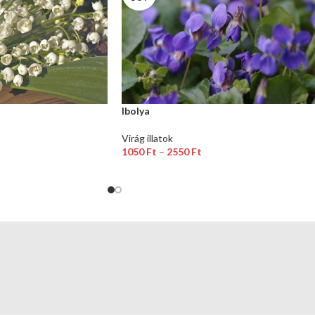
Ibolya
Virág illatok
1050
Ft
–
2550
Ft
is szerezhetsz ezzel a
Akár 64 pontok - ot is szerezhetsz ezzel a
termékkel!
Opciók Választása