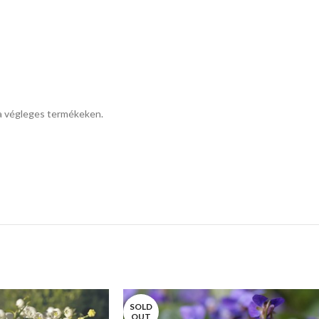
i a végleges termékeken.
SOLD
OUT