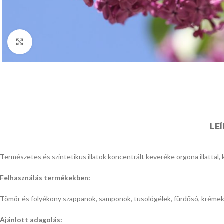
Click to enlarge
LE
Természetes és szintetikus illatok koncentrált keveréke orgona illattal
Felhasználás termékekben:
Tömör és folyékony szappanok, samponok, tusológélek, fürdősó, krémek,
Ajánlott adagolás: