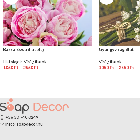
Bazsarózsa illatolaj
Gyöngyvirág illat
Illatolajok
,
Virág illatok
Virág illatok
1050
Ft
–
2550
Ft
1050
Ft
–
2550
Ft
Akár 64 pontok - ot is szerezhetsz ezzel a
Akár 64 pontok - ot 
termékkel!
termékkel!
Opciók Választása
Opciók Választása
+36 30 740 0249
info@soapdecor.hu