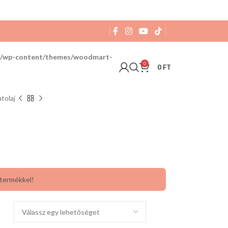
hu/wp-content/themes/woodmart-
0
0
FT
atolaj
 termékkel!