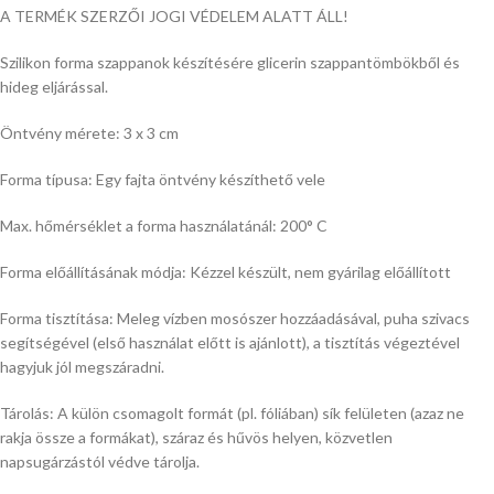
A TERMÉK SZERZŐI JOGI VÉDELEM ALATT ÁLL!
Szilikon forma szappanok készítésére glicerin szappantömbökből és
hideg eljárással.
Öntvény mérete: 3 x 3 cm
Forma típusa: Egy fajta öntvény készíthető vele
Max. hőmérséklet a forma használatánál: 200° C
Forma előállításának módja: Kézzel készült, nem gyárilag előállított
Forma tisztítása: Meleg vízben mosószer hozzáadásával, puha szivacs
segítségével (első használat előtt is ajánlott), a tisztítás végeztével
hagyjuk jól megszáradni.
Tárolás: A külön csomagolt formát (pl. fóliában) sík felületen (azaz ne
rakja össze a formákat), száraz és hűvös helyen, közvetlen
napsugárzástól védve tárolja.