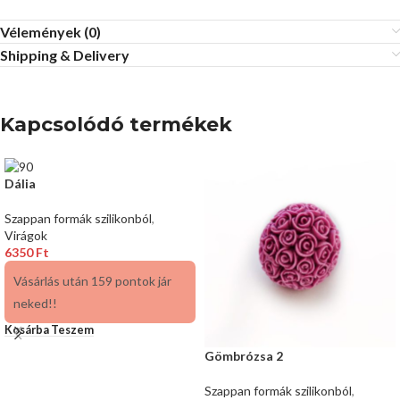
Vélemények (0)
Shipping & Delivery
Kapcsolódó termékek
Dália
Szappan formák szilikonból
,
Virágok
6350
Ft
Vásárlás után 159 pontok jár
neked!!
Kosárba Teszem
Gömbrózsa 2
Szappan formák szilikonból
,