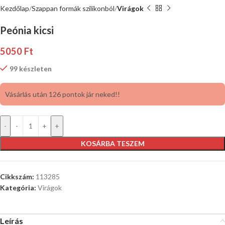
Kezdőlap
Szappan formák szilikonból
Virágok
Peónia kicsi
5050
Ft
99 készleten
Vásárlás után 126 pontok jár neked!!
-
+
KOSÁRBA TESZEM
Cikkszám:
113285
Kategória:
Virágok
Leírás