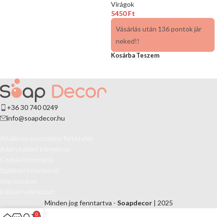
Virágok
5450
Ft
Vásárlás után 136 pontok jár
neked!!
Kosárba Teszem
+36 30 740 0249
info@soapdecor.hu
Általános szerződési feltételek
Adatvédelmi irányelvek
Cookie információ
Szállítási információ
Impresszum
Elállási nyilatkozat
Minden jog fenntartva -
Soapdecor
| 2025
0